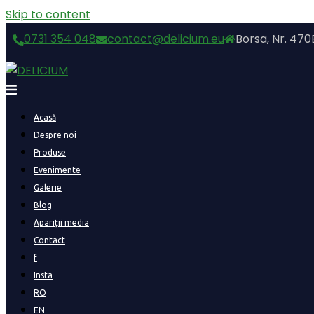
Skip to content
0731 354 048
contact@delicium.eu
Borsa, Nr. 470
Acasă
Despre noi
Produse
Evenimente
Galerie
Blog
Apariții media
Contact
f
Insta
RO
EN