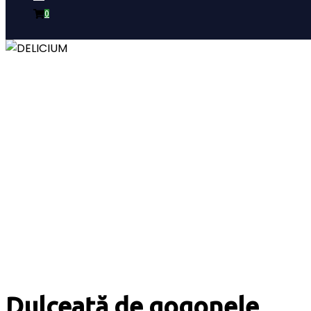
0
Dulceață de gogonele