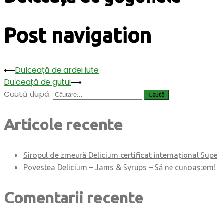
Post navigation
⟵
Dulceață de ardei iute
Dulceață de gutui
⟶
Caută după:
Articole recente
Siropul de zmeură Delicium certificat internațional Su
Povestea Delicium – Jams & Syrups – Să ne cunoaștem!
Comentarii recente