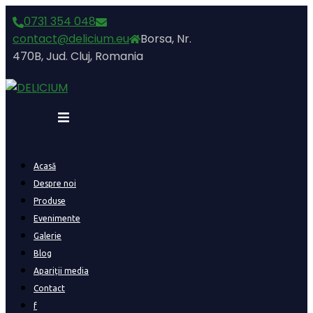
Skip
0731 354 048
to
contact@delicium.eu
Borsa, Nr.
content
470B, Jud. Cluj, Romania
Acasă
Despre noi
Produse
Evenimente
Galerie
Blog
Apariții media
Contact
f