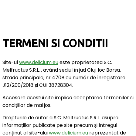
TERMENI SI CONDITII
Site-ul
www.delicium.eu
este proprietatea S.C.
Melfructus S.R.L. , având sediul în jud Cluj, loc Borsa,
strada principala, nr 470B cu număr de înregistrare
J12/200/2018 și CUI 38728304.
Accesare acestui site implica acceptarea termenilor si
condițiilor de mai jos.
Drepturile de autor a S.C. Melfructus S.R.L. asupra
informațiilor publicate pe site precum și întregul
conținut al site-ului
www.delicium.eu
reprezentat de