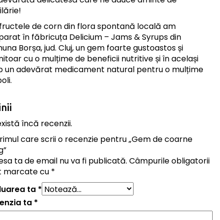
lărie!
 fructele de corn din flora spontană locală am
parat în făbricuța Delicium – Jams & Syrups din
una Borșa, jud. Cluj, un gem foarte gustoastos și
itoar cu o mulțime de beneficii nutritive și în același
p un adevărat medicament natural pentru o mulțime
oli.
nii
xistă încă recenzii.
 primul care scrii o recenzie pentru „Gem de coarne
g”
sa ta de email nu va fi publicată.
Câmpurile obligatorii
t marcate cu
*
luarea ta
*
enzia ta
*