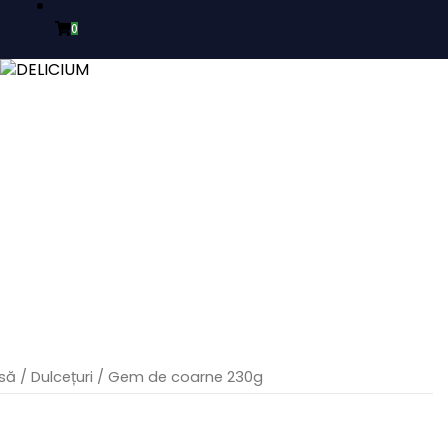
0
să
/
Dulcețuri
/ Gem de coarne 230g