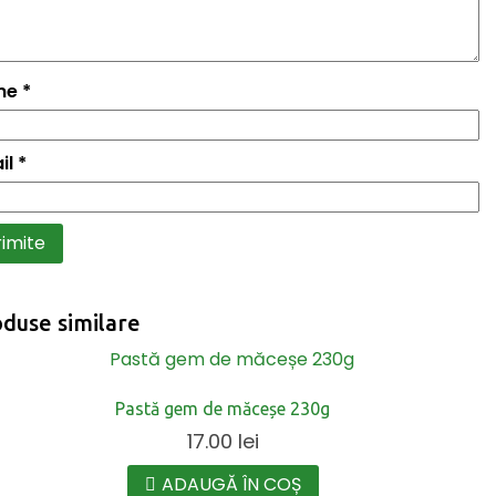
me
*
il
*
duse similare
Pastă gem de măceșe 230g
17.00
lei
ADAUGĂ ÎN COȘ