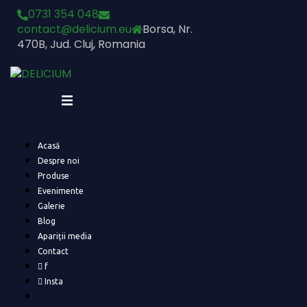
Skip
0731 354 048
to
contact@delicium.eu
Borsa, Nr.
content
470B, Jud. Cluj, Romania
Acasă
Despre noi
Produse
Evenimente
Galerie
Blog
Apariții media
Contact
f
Insta