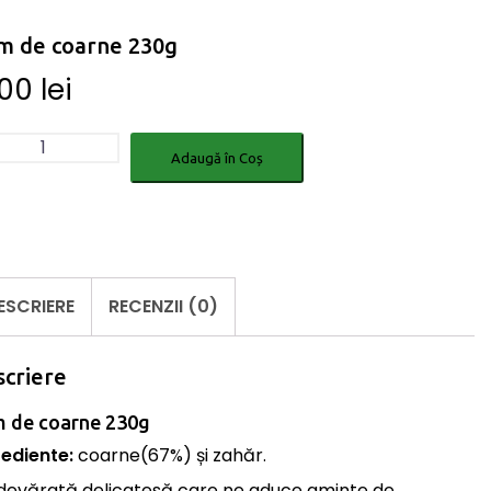
m de coarne 230g
.00
lei
titate
Adaugă în Coș
m
rne
g
ESCRIERE
RECENZII (0)
criere
 de coarne 230g
rediente:
coarne(67%) și zahăr.
devărată delicatesă care ne aduce aminte de