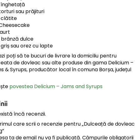
 înghetață
torturi sau prăjituri
clătite
 Cheesecake
iaurt
 brânză dulce
griș sau orez cu lapte
zi poți să te bucuri de livrare la domiciliu pentru
ceata de dovleac sau alte produse din gama Delicium –
s & Syrups, producător local în comuna Borșa, județul
ește
povestea Delicium – Jams and Syrups
nii
xistă încă recenzii.
primul care scrii o recenzie pentru „Dulceață de dovleac
g”
sa ta de email nu va fi publicată.
Câmpurile obligatorii