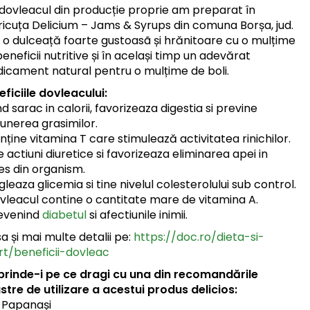
 dovleacul din producție proprie am preparat în
ricuța Delicium – Jams & Syrups din comuna Borșa, jud.
j, o dulceață foarte gustoasã și hrănitoare cu o mulțime
eneficii nutritive și în același timp un adevărat
icament natural pentru o mulțime de boli.
ficiile dovleacului:
nd sarac in calorii, favorizeaza digestia si previne
unerea grasimilor.
ține vitamina T care stimulează activitatea rinichilor.
 actiuni diuretice si favorizeaza eliminarea apei in
es din organism.
leaza glicemia si tine nivelul colesterolului sub control.
vleacul contine o cantitate mare de vitamina A.
evenind
diabetul
si afectiunile inimii.
a și mai multe detalii pe:
https://doc.ro/dieta-si-
rt/beneficii-dovleac
prinde-i pe ce dragi cu una din recomandările
stre de utilizare a acestui produs delicios:
 Papanași