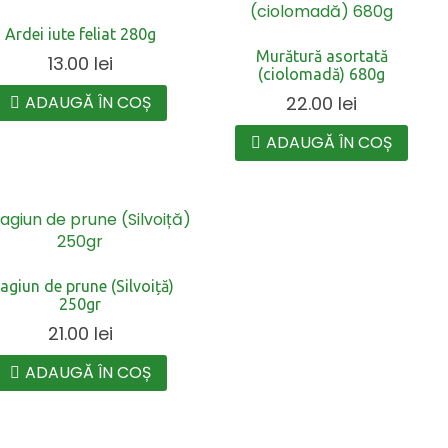
Ardei iute feliat 280g
Murătură asortată
13.00
lei
(ciolomadă) 680g
ADAUGĂ ÎN COȘ
22.00
lei
ADAUGĂ ÎN COȘ
agiun de prune (Silvoiță)
250gr
21.00
lei
ADAUGĂ ÎN COȘ