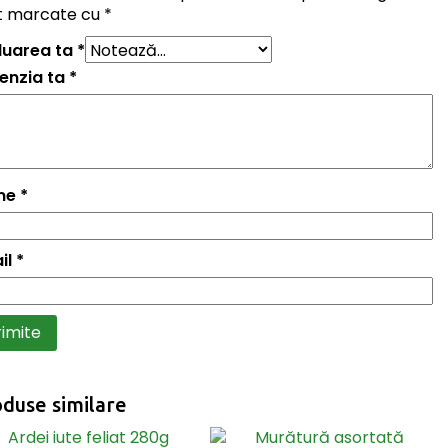
t marcate cu
*
luarea ta
*
enzia ta
*
me
*
il
*
duse similare