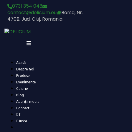
Skip
0731 354 048
to
contact@delicium.eu
Borsa, Nr.
content
470B, Jud. Cluj, Romania
Acasă
Despre noi
Produse
Evenimente
Galerie
Blog
Apariții media
Contact
f
Insta