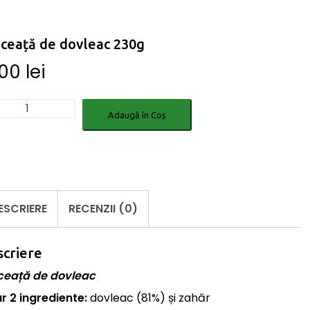
ceață de dovleac 230g
.00
lei
titate
Adaugă în Coș
ceață
leac
g
ESCRIERE
RECENZII (0)
criere
ceață de dovleac
r 2 ingrediente:
dovleac (81%) și zahăr