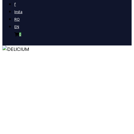
f
Insta
RO
EN
0