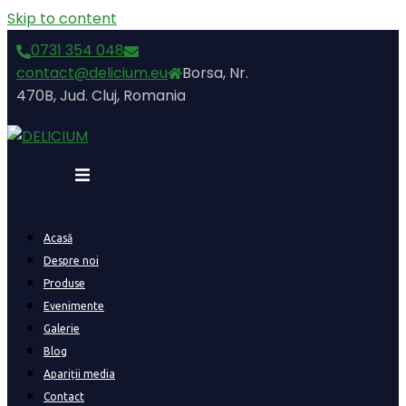
Skip to content
0731 354 048
contact@delicium.eu
Borsa, Nr.
470B, Jud. Cluj, Romania
Acasă
Despre noi
Produse
Evenimente
Galerie
Blog
Apariții media
Contact